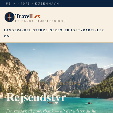
56°N · 10°E · KØBENHAVN
Travel
Lex
ET DANSK REJSELEKSIKON
LANDE
PAKKELISTER
REJSEREGLER
UDSTYR
ARTIKLER
OM
← TILBAGE TIL FORSIDEN
KAPITEL IV · UDRUSTNING
Rejseudstyr
Fra rygsæk til powerbank — alt det udstyr du har