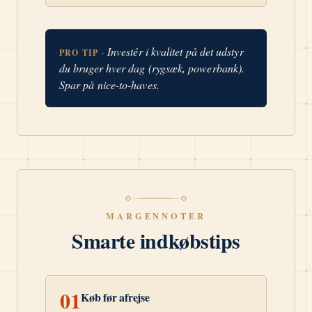
Investér i kvalitet på det udstyr
PRO TIP ·
du bruger hver dag (rygsæk, powerbank).
Spar på nice-to-haves.
MARGENNOTER
Smarte indkøbstips
01
Køb før afrejse