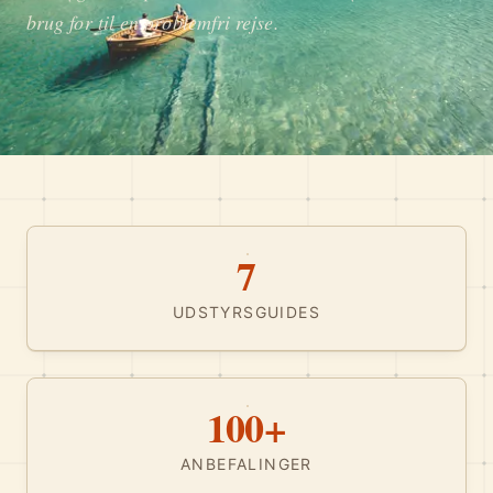
brug for til en problemfri rejse.
7
UDSTYRSGUIDES
100+
ANBEFALINGER