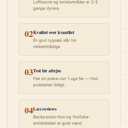
Lufthavne og turistområder er 2-3
gange dyrere.
02
Kvalitet over kvantitet
Én god rygsæk slår tre
middelmådige.
03
Test før afrejse
Pak en prøve-run 1 uge før — find
problemer tidligt.
04
Læs reviews
Backpacker-fora og YouTube-
anmeldelser er guld værd.